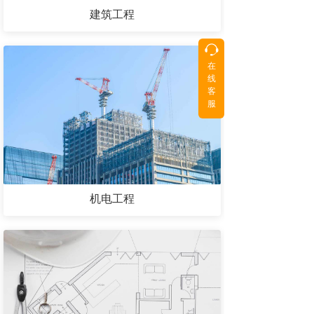
建筑工程
在
按钮
按钮
线
客
服
机电工程