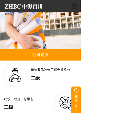
T
o
g
g
l
e
n
a
v
i
公司资质
g
a
t
建筑装修装饰工程专业承包
i
o
二级
n
在
建筑工程施工总承包
按钮
按钮
线
客
三级 
服