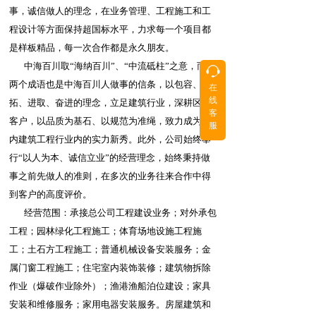
事，诚信做人的理念，在业务管理、工程施工和工
程设计等方面保持超国标水平，力求每一个项目都
是样板精品，每一次合作都是永久朋友。               
       中海百川取“海纳百川”、“中流砥柱”之意，而这
两个成语也是中海百川人做事的信条，以包容、开
在
按钮
按钮
线
拓、进取、奋进的理念，立足建筑行业，深耕区域
客
客户，以品质为基石、以规范为准绳，致力成为国
服
内建筑工程行业内的实力新秀。此外，公司始终奉
行“以人为本、诚信立业”的经营理念，始终秉持做
事之前先做人的准则，在多次的业务往来合作中得
到客户的高度评价。                                    
       经营范围：承接总公司工程建设业务；对外承包
工程；园林绿化工程施工；体育场地设施工程施
工；土石方工程施工；普通机械设备安装服务；金
属门窗工程施工；住宅室内装饰装修；建筑物拆除
作业（爆破作业除外）；渔港渔船泊位建设；家具
安装和维修服务；家用电器安装服务。房屋建筑和